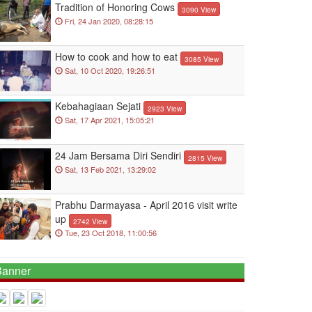
Tradition of Honoring Cows
3090 View
Fri, 24 Jan 2020, 08:28:15
How to cook and how to eat
3085 View
Sat, 10 Oct 2020, 19:26:51
Kebahagiaan Sejati
2923 View
Sat, 17 Apr 2021, 15:05:21
24 Jam Bersama Diri Sendiri
2815 View
Sat, 13 Feb 2021, 13:29:02
Prabhu Darmayasa - April 2016 visit write
up
2742 View
Tue, 23 Oct 2018, 11:00:56
anner