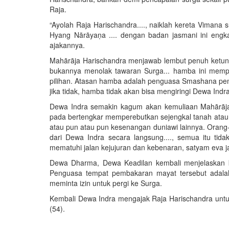
Raja.
“Ayolah Raja Harischandra...., naiklah kereta Vimana s
Hyang Nārāyaṇa .... dengan badan jasmani ini engk
ajakannya.
Mahārāja Harischandra menjawab lembut penuh ketundu
bukannya menolak tawaran Surga... hamba ini memp
pilihan. Atasan hamba adalah penguasa Smashana pemb
jika tidak, hamba tidak akan bisa mengiringi Dewa Indra
Dewa Indra semakin kagum akan kemuliaan Mahārāja
pada bertengkar memperebutkan sejengkal tanah atau s
atau pun atau pun kesenangan duniawi lainnya. Orang-
dari Dewa Indra secara langsung...., semua itu ti
mematuhi jalan kejujuran dan kebenaran, satyam eva j
Dewa Dharma, Dewa Keadilan kembali menjelaskan 
Penguasa tempat pembakaran mayat tersebut adalah b
meminta izin untuk pergi ke Surga.
Kembali Dewa Indra mengajak Raja Harischandra untuk
(54).