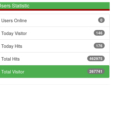
sers Statistic
Users Online
0
Today Visitor
146
Today Hits
176
Total Hits
462975
Total Visitor
267741