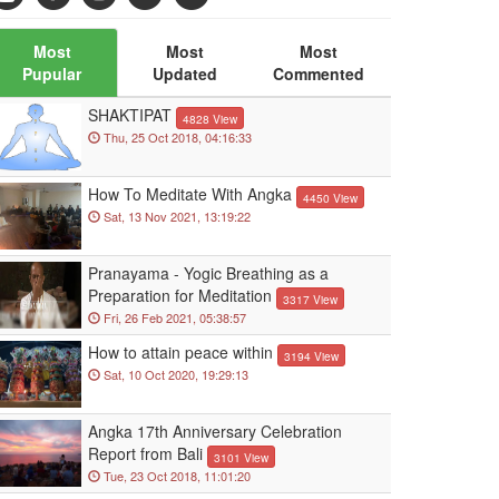
Most
Most
Most
Pupular
Updated
Commented
SHAKTIPAT
4828 View
Thu, 25 Oct 2018, 04:16:33
How To Meditate With Angka
4450 View
Sat, 13 Nov 2021, 13:19:22
Pranayama - Yogic Breathing as a
Preparation for Meditation
3317 View
Fri, 26 Feb 2021, 05:38:57
How to attain peace within
3194 View
Sat, 10 Oct 2020, 19:29:13
Angka 17th Anniversary Celebration
Report from Bali
3101 View
Tue, 23 Oct 2018, 11:01:20