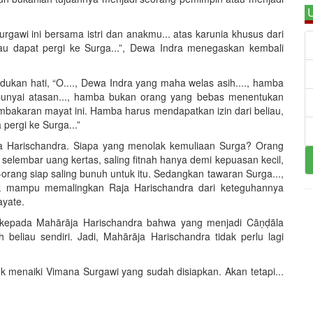
U
urgawi ini bersama istri dan anakmu... atas karunia khusus dari
au dapat pergi ke Surga...”, Dewa Indra menegaskan kembali
kan hati, “O...., Dewa Indra yang maha welas asih...., hamba
unyai atasan..., hamba bukan orang yang bebas menentukan
akaran mayat ini. Hamba harus mendapatkan izin dari beliau,
 pergi ke Surga...”
 Harischandra. Siapa yang menolak kemuliaan Surga? Orang
elembar uang kertas, saling fitnah hanya demi kepuasan kecil,
orang siap saling bunuh untuk itu. Sedangkan tawaran Surga...,
dak mampu memalingkan Raja Harischandra dari keteguhannya
ayate.
kepada Mahārāja Harischandra bahwa yang menjadi Cāṇḍāla
eliau sendiri. Jadi, Mahārāja Harischandra tidak perlu lagi
 menaiki Vimana Surgawi yang sudah disiapkan. Akan tetapi...