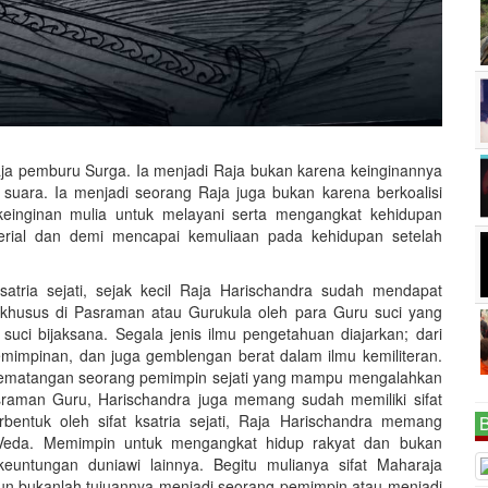
Raja pemburu Surga. Ia menjadi Raja bukan karena keinginannya
suara. Ia menjadi seorang Raja juga bukan karena berkoalisi
keinginan mulia untuk melayani serta mengangkat kehidupan
erial dan demi mencapai kemuliaan pada kehidupan setelah
satria sejati, sejak kecil Raja Harischandra sudah mendapat
 khusus di Pasraman atau Gurukula oleh para Guru suci yang
ci bijaksana. Segala jenis ilmu pengetahuan diajarkan; dari
mimpinan, dan juga gemblengan berat dalam ilmu kemiliteran.
i kematangan seorang pemimpin sejati yang mampu mengalahkan
sraman Guru, Harischandra juga memang sudah memiliki sifat
bentuk oleh sifat ksatria sejati, Raja Harischandra memang
B
 Veda. Memimpin untuk mengangkat hidup rakyat dan bukan
untungan duniawi lainnya. Begitu mulianya sifat Maharaja
un bukanlah tujuannya menjadi seorang pemimpin atau menjadi