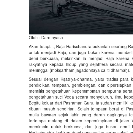
Oleh : Darmayasa
Akan tetapi..., Raja Harischandra bukanlah seorang 
untuk menjadi Raja, dan juga bukan karena membeli 
demi berkuasa, melainkan ia menjadi Raja karena 
rakyatnya kepada hidup yang sejahtera secara mat
meninggal (mokṣārthaṁ jagaddhitāya ca iti dharmaḥ).
Sesuai dengan Kṣatriya-dharma, yaitu tradisi para k
pendidikan, tempaan, gemblengan, dan dipersiapkan
memiliki pengetahuan kepemimpinan sempurna serta su
pengetahuan suci Veda secara menyeluruh, ilmu kepe
Begitu keluar dari Pasraman Guru, ia sudah memilik
ribuan musuh sendirian. Selain tempaan berat di Pa
mulia bawaan sejak lahir, yang darah dagingnya ter
tertempa matang di dalam kepemimpinan di jalan
memimpin untuk berkuasa, dan juga bukan demi ke
Harischandra, bahkan demi pencapaian surga sekali p